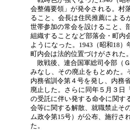
会整備要領」が発令される。村
ること、会長は住民推薦による
世帯参加の常会を設けること、
組織することなど部落会・町内
ようになった。1943（昭和18
町内会は法的位置づけがされた
敗戦後、連合国軍総司令部（Ｇ
みなし、その廃止をもとめた。そ
内務省訓令第４号を発し、内務省
廃止した。さらに同年５月３日
の受託に伴い発する命令に関す
会等に関する解散、就職禁止そ
ム政令第15号）が公布、施行さ
た。