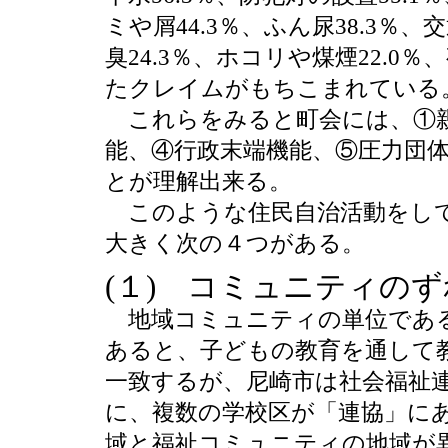
ミや屑44.3％、ふん尿38.3％、
臭24.3％、ホコリや煤煙22.0
たクレイムがもちこまれている
これらをみると町会には、①親
能、④行政末端機能、⑤圧力団
とが理解出来る。
このような住民自治活動をして
大きく次の４つがある。
(１) コミュニティのず
地域コミュニティの単位である
あると、子どもの教育を通して
一致するが、尼崎市は社会福祉
に、複数の学校区が「連協」に
域と福祉コミュニティの地域が