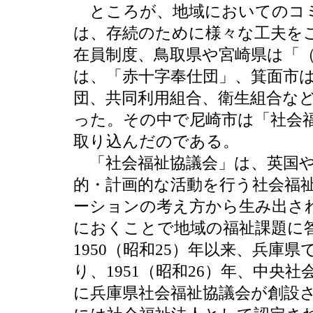
ところが、地域においてのコミ
は、存続のために様々な工夫を
在員制度、鳥取県や宮崎県は「
は、「赤十字奉仕団」、箕面市
団、共同利用組合、衛生組合な
った。その中で尼崎市は「社会
取り込んだのである。
「社会福祉協議会」は、英国や
的・計画的な活動を行う社会福
ーションの考え方から生み出さ
におくことで地域の福祉課題に
1950（昭和25）年以来、兵庫
り、1951（昭和26）年、中央
に兵庫県社会福祉協議会が創設され