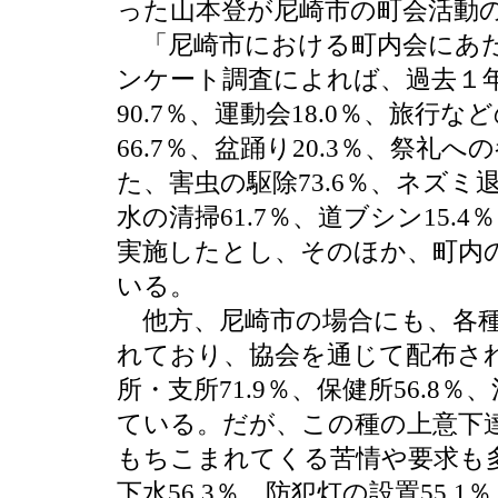
った山本登が尼崎市の町会活動
「尼崎市における町内会にあた
ンケート調査によれば、過去１
90.7％、運動会18.0％、旅行
66.7％、盆踊り20.3％、祭礼
た、害虫の駆除73.6％、ネズミ退
水の清掃61.7％、道ブシン15.
実施したとし、そのほか、町内
いる。
他方、尼崎市の場合にも、各種
れており、協会を通じて配布さ
所・支所71.9％、保健所56.8％
ている。だが、この種の上意下
もちこまれてくる苦情や要求も
下水56.3％、防犯灯の設置55.1