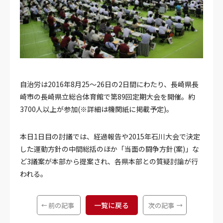
自治労は2016年8月25～26日の2日間にわたり、長崎県長
崎市の長崎県立総合体育館で第89回定期大会を開催。約
3700人以上が参加(※詳細は機関紙に掲載予定)。
本日1日目の討議では、経過報告や2015年石川大会で決定
した運動方針の中間総括のほか「当面の闘争方針(案)」な
ど3議案が本部から提案され、各県本部との質疑討論が行
われる。
一覧に戻る
前の記事
次の記事