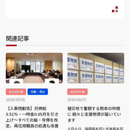
関連記事
自治労全般
労働・賃金
自治労全般
2026/08/08
2026/08/07
【人事院勧告】月例給
被災地で奮闘する熊本の仲間
3.51％・一時金0.05月を引き
に 続々と支援物資が届いてい
上げ～すべての級・号俸を改
ます
定、再任用職員の処遇も改善
８月６日、福岡県本部と佐賀県本部