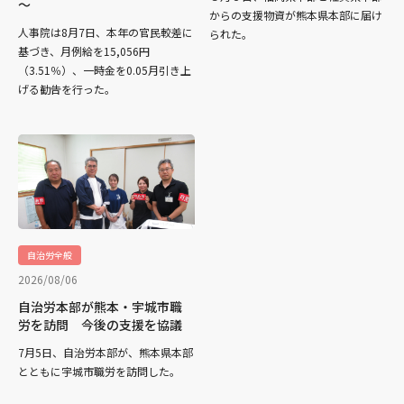
～
からの支援物資が熊本県本部に届け
人事院は8月7日、本年の官民較差に
られた。
基づき、月例給を15,056円
（3.51％）、一時金を0.05月引き上
げる勧告を行った。
自治労全般
2026/08/06
自治労本部が熊本・宇城市職
労を訪問 今後の支援を協議
7月5日、自治労本部が、熊本県本部
とともに宇城市職労を訪問した。