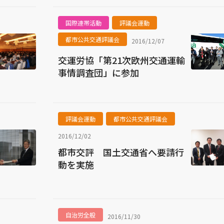
国際連帯活動
評議会運動
都市公共交通評議会
2016/12/07
交運労協「第21次欧州交通運輸
事情調査団」に参加
評議会運動
都市公共交通評議会
2016/12/02
都市交評 国土交通省へ要請行
動を実施
自治労全般
2016/11/30