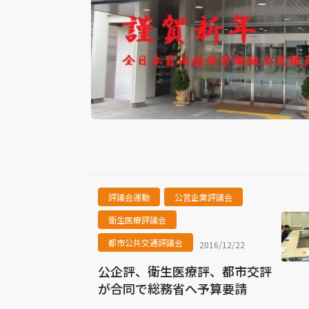
評議会運動
公営企業評議会
衛生医療評議会
都市公共交通評議会
2016/12/22
公企評、衛生医療評、都市交評
が合同で総務省へ予算要請