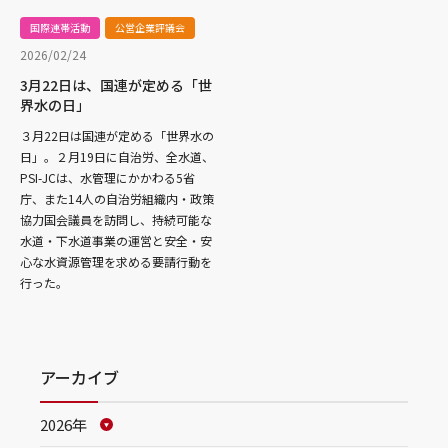
国際連帯活動
公営企業評議会
2026/02/24
3月22日は、国連が定める「世
界水の日」
３月22日は国連が定める「世界水の
日」。２月19日に自治労、全水道、
PSI-JCは、水管理にかかわる5省
庁、また14人の自治労組織内・政策
協力国会議員を訪問し、持続可能な
水道・下水道事業の運営と安全・安
心な水資源管理を求める要請行動を
行った。
アーカイブ
2026年