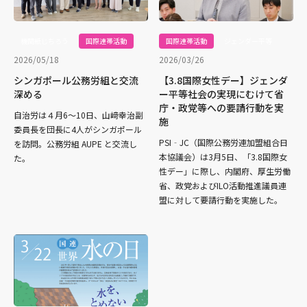
機関紙じちろう
国際連帯活動
国際連帯活動
ジェンダー平等
2026/05/18
2026/03/26
シンガポール公務労組と交流
【3.8国際女性デー】ジェンダ
深める
ー平等社会の実現にむけて省
庁・政党等への要請行動を実
自治労は４月6〜10日、山﨑幸治副
施
委員長を団長に4人がシンガポール
PSI‐JC（国際公務労連加盟組合日
を訪問。公務労組 AUPE と交流し
本協議会）は3月5日、「3.8国際女
た。
性デー」に際し、内閣府、厚生労働
省、政党およびILO活動推進議員連
盟に対して要請行動を実施した。