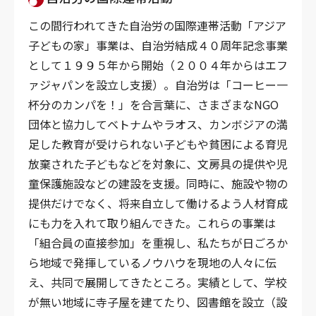
この間行われてきた自治労の国際連帯活動「アジア
子どもの家」事業は、自治労結成４０周年記念事業
として１９９５年から開始（２００４年からはエフ
ァジャパンを設立し支援）。自治労は「コーヒー一
杯分のカンパを！」を合言葉に、さまざまなNGO
団体と協力してベトナムやラオス、カンボジアの満
足した教育が受けられない子どもや貧困による育児
放棄された子どもなどを対象に、文房具の提供や児
童保護施設などの建設を支援。同時に、施設や物の
提供だけでなく、将来自立して働けるよう人材育成
にも力を入れて取り組んできた。これらの事業は
「組合員の直接参加」を重視し、私たちが日ごろか
ら地域で発揮しているノウハウを現地の人々に伝
え、共同で展開してきたところ。実績として、学校
が無い地域に寺子屋を建てたり、図書館を設立（設