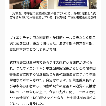
【写真左】寺子屋の授業風景(教科書がないため、白板に記載した内
容を読みあげながら授業している)【写真右】市立図書館設立記念碑
ヴィエンチャン市立図書館・多目的ホールの設立１０周年
記念式典には、設立に関わった北海道本部や東京都本部、
愛知県本部などの代表者が参加。
式典冒頭には主宰者であるラオス政府から謝辞が述べら
れ、またヴィエンチャン市立図書館館長からはこの間の図
書館運営に関する経過報告と今後の施設運営についての諸
課題などが報告された。自治労からは、仙葉副委員長およ
び県本部参加者から、図書館設立の意義や自治労の支援活
動について報告した上で、今後の支援に関してラオス政府
やその他NPO・NGO団体などと協力した支援体制の確立な
どについても言及した。