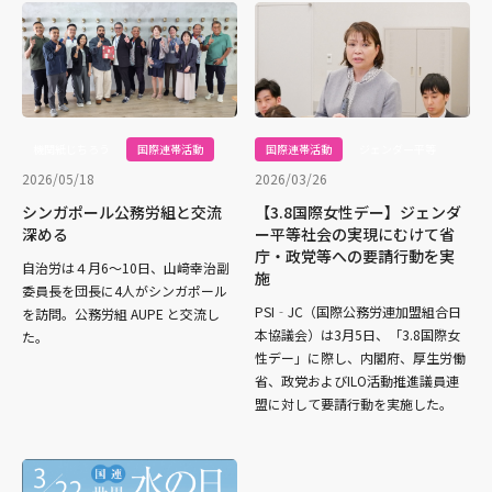
機関紙じちろう
国際連帯活動
国際連帯活動
ジェンダー平等
2026/05/18
2026/03/26
シンガポール公務労組と交流
【3.8国際女性デー】ジェンダ
深める
ー平等社会の実現にむけて省
庁・政党等への要請行動を実
自治労は４月6〜10日、山﨑幸治副
施
委員長を団長に4人がシンガポール
PSI‐JC（国際公務労連加盟組合日
を訪問。公務労組 AUPE と交流し
本協議会）は3月5日、「3.8国際女
た。
性デー」に際し、内閣府、厚生労働
省、政党およびILO活動推進議員連
盟に対して要請行動を実施した。