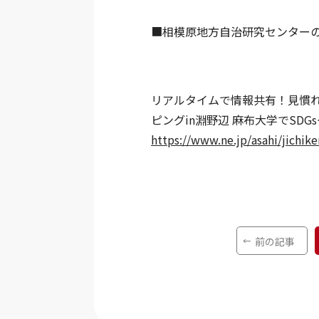
■相模原地方自治研究センター
リアルタイムで情報共有！見慣
ピングin淵野辺 麻布大学でSD
https://www.ne.jp/asahi/jichi
前の記事