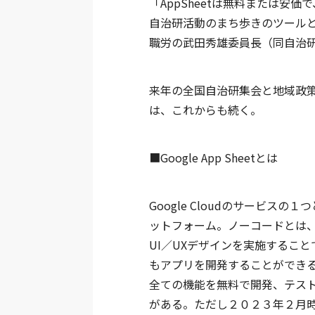
「AppSheetは無料または安
自治研活動のまち歩きのツール
職労の武田秀雄委員長（同自治
来年の全国自治研集会と地域政
は、これからも続く。
■Google App Sheetとは
Google Cloudのサービ
ットフォーム。ノーコードとは
UI／UXデザインを実施するこ
もアプリを開発することができ
全ての機能を無料で開発、テス
がある。ただし２０２３年２月