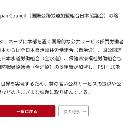
tional Japan Council（国際公務労連加盟組合日本協議会）の略
・ジュネーブに本部を置く国際的な公共サービス部門労働者
日本からは全日本自治団体労働組合（自治労）、国公関連
全日本水道労働組合（全水道）、保健医療福祉労働組合協
防職員協議会（全消協）の５組織が加盟し、PSI－JCを
る世界を実現するため、質の高い公共サービスの提供や公
権などのさまざまな課題に取り組んでいる。
一覧に戻る
次の記事