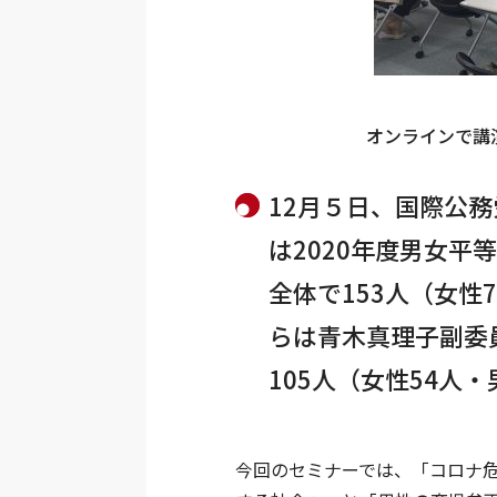
オンラインで講
12月５日、国際公
は2020年度男女
全体で153人（女性
らは青木真理子副委
105人（女性54人
今回のセミナーでは、「コロナ