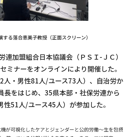
演する落合恵美子教授（正面スクリーン）
務労連加盟組合日本協議会（ＰＳＩ-ＪＣ）
平等セミナーをオンラインにより開催した。
72人・男性81人/ユース73人）、自治労か
員長をはじめ、35県本部・社保労連から
・男性51人/ユース45人）が参加した。
危機が可視化したケアとジェンダーと公的労働～生を包摂