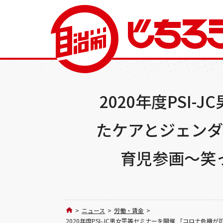
2020年度PSI
たケアとジェン
育児参画～笑
>
ニュース
>
労働・賃金
>
2020年度PSI-JC男女平等セミナーを開催 「コロナ