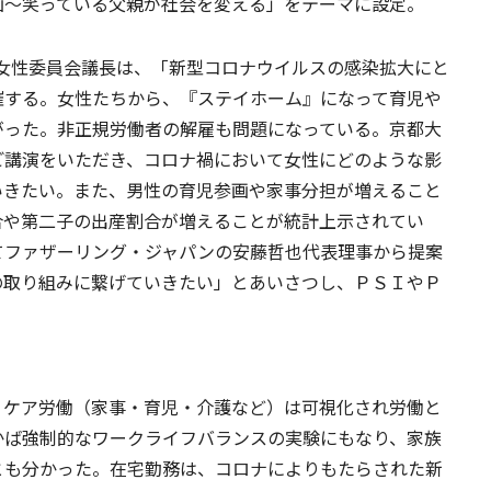
画～笑っている父親が社会を変える」をテーマに設定。
子女性委員会議長は、「新型コロナウイルスの感染拡大にと
催する。女性たちから、『ステイホーム』になって育児や
がった。非正規労働者の解雇も問題になっている。京都大
ご講演をいただき、コロナ禍において女性にどのような影
いきたい。また、男性の育児参画や家事分担が増えること
合や第二子の出産割合が増えることが統計上示されてい
てファザーリング・ジャパンの安藤哲也代表理事から提案
の取り組みに繋げていきたい」とあいさつし、ＰＳＩやＰ
、ケア労働（家事・育児・介護など）は可視化され労働と
かば強制的なワークライフバランスの実験にもなり、家族
とも分かった。在宅勤務は、コロナによりもたらされた新