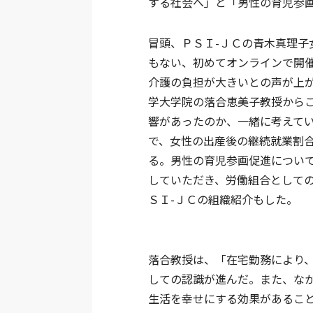
する社会へ」と「男性の育児参
冒頭、ＰＳＩ-ＪＣの青木真理
もない、初めてオンラインで開
介護の負担が大きいとの声が上
学大学院の落合恵美子教授から
響があったのか、一緒に考えて
で、女性の出産後の継続就業割
る。男性の育児参画促進につい
していただき、労働組合として
ＳＩ-ＪＣの組織紹介もした。
落合教授は、「在宅勤務により
しての認識が進んだ。また、な
生活を幸せにする効果があるこ