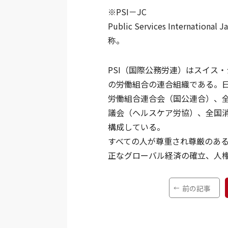
※PSI－JC
Public Services Interna
称。
PSI（国際公務労連）はスイス
の労働組合の連合組織である。
労働組合連合会（国公連合）、
議会（ヘルスケア労協）、全国消
構成している。
すべての人が尊重され尊厳のあ
正なグローバル経済の確立、人
前の記事