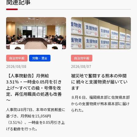
関連記事
自治労全般
労働・賃金
自治労全般
2026/08/08
2026/08/07
【人事院勧告】月例給
被災地で奮闘する熊本の仲間
3.51％・一時金0.05月を引き
に 続々と支援物資が届いてい
上げ～すべての級・号俸を改
ます
定、再任用職員の処遇も改善
８月６日、福岡県本部と佐賀県本部
～
からの支援物資が熊本県本部に届け
人事院は8月7日、本年の官民較差に
られた。
基づき、月例給を15,056円
（3.51％）、一時金を0.05月引き上
げる勧告を行った。