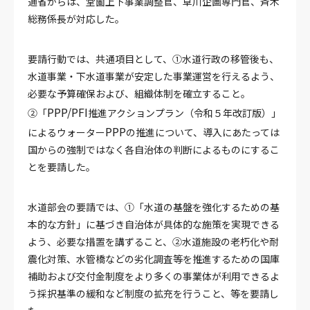
通省からは、堂薗上下事業調整官、草川企画専門官、斉木
総務係長が対応した。
要請行動では、共通項目として、①水道行政の移管後も、
水道事業・下水道事業が安定した事業運営を行えるよう、
必要な予算確保および、組織体制を確立すること。
PPP/PFI
②「
推進アクションプラン（令和５年改訂版）」
PPP
によるウォーター
の推進について、導入にあたっては
国からの強制ではなく各自治体の判断によるものにするこ
とを要請した。
水道部会の要請では、①「水道の基盤を強化するための基
本的な方針」に基づき自治体が具体的な施策を実現できる
よう、必要な措置を講ずること、②水道施設の老朽化や耐
震化対策、水管橋などの劣化調査等を推進するための国庫
補助および交付金制度をより多くの事業体が利用できるよ
う採択基準の緩和など制度の拡充を行うこと、等を要請し