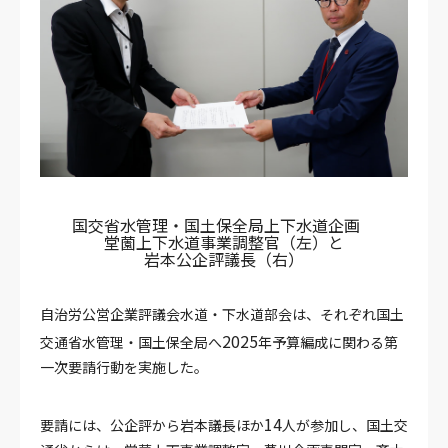
国交省水管理・国土保全局上下水道企画　
堂薗上下水道事業調整官（左）と
岩本公企評議長（右）
自治労公営企業評議会水道・下水道部会は、それぞれ国土
2025
交通省水管理・国土保全局へ
年予算編成に関わる第
一次要請行動を実施した。
14
要請には、公企評から岩本議長ほか
人が参加し、国土交