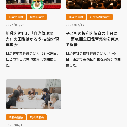
評議会運動
現業評議会
評議会運動
社会福祉評議会
2026/07/29
2026/07/17
組織を強化し『自治体現場
子どもの権利を保育の土台に
力』の回復はかろう-自治労現
― 第46回全国保育集会を東京
業集会
で開催
自治労現業評議会は7月19～20日、
自治労社会福祉評議会は7月4～5
仙台市で自治労現業集会を開催し
日、東京で第46回全国保育集会を開
た。
催した。
評議会運動
現業評議会
2026/06/15