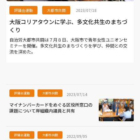
評議会運動
大都市共闘
2023/07/18
大阪コリアタウンに学ぶ、多文化共生のまちづ
くり
自治労大都市共闘は７月８日、大阪市で青年女性ユニオンセ
ミナーを開催。多文化共生のまちづくりを学び、仲間との交
流を深めた。
評議会運動
大都市共闘
2023/07/14
マイナンバーカードをめぐる区役所窓口の
課題について岸組織内議員と共有
評議会運動
大都市共闘
2022/09/05