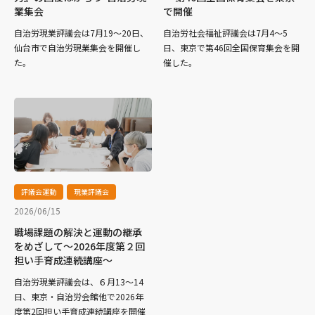
業集会
で開催
自治労現業評議会は7月19～20日、
自治労社会福祉評議会は7月4～5
仙台市で自治労現業集会を開催し
日、東京で第46回全国保育集会を開
た。
催した。
評議会運動
現業評議会
2026/06/15
職場課題の解決と運動の継承
をめざして～2026年度第２回
担い手育成連続講座～
自治労現業評議会は、６月13～14
日、東京・自治労会館他で2026年
度第2回担い手育成連続講座を開催