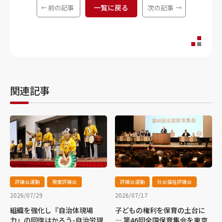
一覧に戻る
前の記事
次の記事
関連記事
評議会運動
現業評議会
評議会運動
社会福祉評議会
2026/07/29
2026/07/17
組織を強化し『自治体現場
子どもの権利を保育の土台に
力』の回復はかろう-自治労現
― 第46回全国保育集会を東京