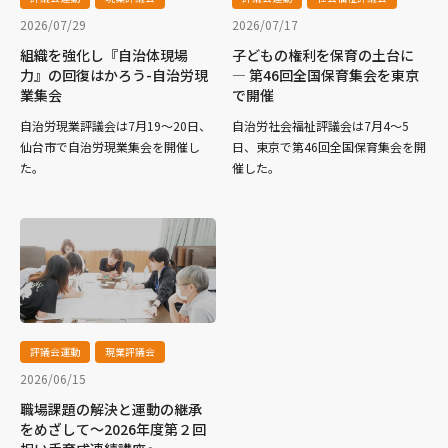
2026/07/29
2026/07/17
組織を強化し『自治体現場
子どもの権利を保育の土台に
力』の回復はかろう-自治労現
― 第46回全国保育集会を東京
業集会
で開催
自治労現業評議会は7月19～20日、
自治労社会福祉評議会は7月4～5
仙台市で自治労現業集会を開催し
日、東京で第46回全国保育集会を開
た。
催した。
評議会運動
現業評議会
2026/06/15
職場課題の解決と運動の継承
をめざして～2026年度第２回