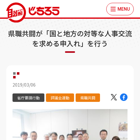
MENU
県職共闘が「国と地方の対等な人事交流
を求める申入れ」を行う
2019/03/06
省庁要請行動
評議会運動
県職共闘