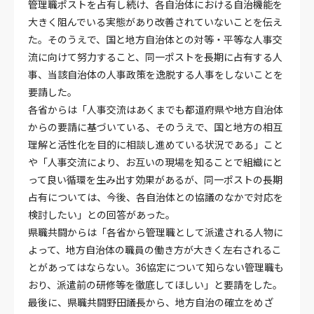
管理職ポストを占有し続け、各自治体における自治機能を
大きく阻んでいる実態があり改善されていないことを伝え
た。そのうえで、国と地方自治体との対等・平等な人事交
流に向けて努力すること、同一ポストを長期に占有する人
事、当該自治体の人事政策を逸脱する人事をしないことを
要請した。
各省からは「人事交流はあくまでも都道府県や地方自治体
からの要請に基づいている、そのうえで、国と地方の相互
理解と活性化を目的に相談し進めている状況である」こと
や「人事交流により、お互いの現場を知ることで組織にと
って良い循環を生み出す効果があるが、同一ポストの長期
占有については、今後、各自治体との協議のなかで対応を
検討したい」との回答があった。
県職共闘からは「各省から管理職として派遣される人物に
よって、地方自治体の職員の働き方が大きく左右されるこ
とがあってはならない。36協定について知らない管理職も
おり、派遣前の研修等を徹底してほしい」と要請をした。
最後に、県職共闘野田議長から、地方自治の確立をめざ