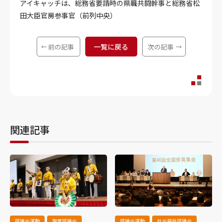
アイキャッチは、総務省要請時の県職共闘幹事と総務省松
田大臣官房参事官（前列中央）
一覧に戻る
前の記事
次の記事
関連記事
評議会運動
現業評議会
評議会運動
社会福祉評議会