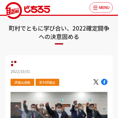
MENU
町村でともに学び合い、2022確定闘争
への決意固める
2022/10/31
評議会運動
町村評議会