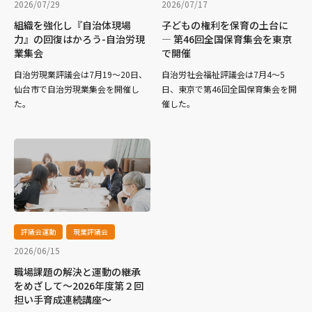
2026/07/29
2026/07/17
組織を強化し『自治体現場
子どもの権利を保育の土台に
力』の回復はかろう-自治労現
― 第46回全国保育集会を東京
業集会
で開催
自治労現業評議会は7月19～20日、
自治労社会福祉評議会は7月4～5
仙台市で自治労現業集会を開催し
日、東京で第46回全国保育集会を開
た。
催した。
評議会運動
現業評議会
2026/06/15
職場課題の解決と運動の継承
をめざして～2026年度第２回
担い手育成連続講座～