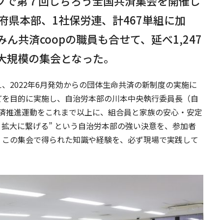
ブで第７回じちろう全国共済集会を開催し
府県本部、1社保労連、計467単組に加
ん共済coopの職員も合せて、延べ1,247
大規模の集会となった。
、2022年6月発効からの団体生命共済の新制度の実施に
どを目的に実施し、自治労本部の川本中央執行委員長（自
共済推進運動をこれまで以上に、組合員と家族の安心・安定
拡大に繋げる” という自治労本部の強い決意を、参加者
。この集会で得られた知識や経験を、必ず現場で実践して