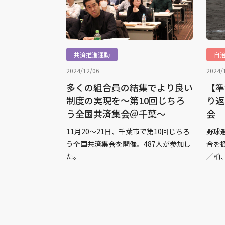
共済推進運動
自
2024/12/06
2024/
多くの組合員の結集でより良い
【準
制度の実現を～第10回じちろ
り返
う全国共済集会＠千葉～
会
11月20～21日、千葉市で第10回じちろ
野球
う全国共済集会を開催。487人が参加し
合を
た。
／柏