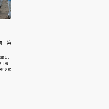
勝 第
主催し、
選手権
優勝を飾