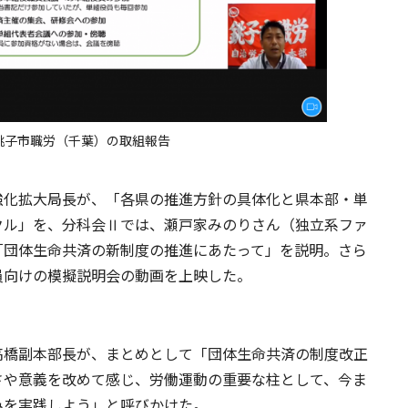
銚子市職労（千葉）の取組報告
強化拡大局長が、「各県の推進方針の具体化と県本部・単
クル」を、分科会Ⅱでは、瀬戸家みのりさん（独立系ファ
「団体生命共済の新制度の推進にあたって」を説明。さら
員向けの模擬説明会の動画を上映した。
高橋副本部長が、まとめとして「団体生命共済の制度改正
さや意義を改めて感じ、労働運動の重要な柱として、今ま
みを実践しよう」と呼びかけた。