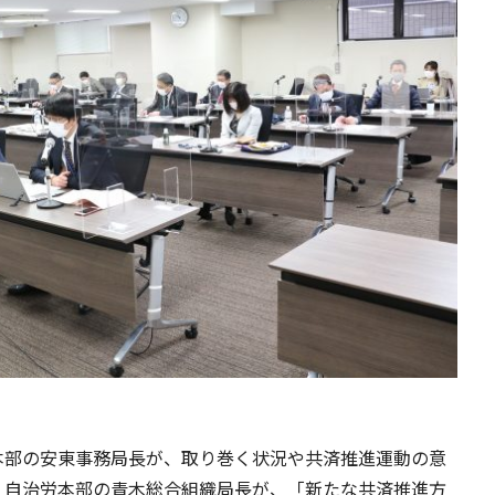
本部の安東事務局長が、取り巻く状況や共済推進運動の意
、自治労本部の青木総合組織局長が、「新たな共済推進方