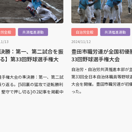
治労全般
共済推進運動
自治労全般
共済推進運動
11/13
2024/11/12
決勝：第一、第二試合を振
豊田市職労連が全国初優
る】第33回野球選手権大
33回野球選手権大会
自治労・自治労共済推進本部が
第33回全日本自治体職員等野球
選手権大会の準決勝：第一、第二試
大会を開催。豊田市職労連が初
振り返る。[5回裏の猛攻で逆転勝利
った。
、堅守で押し切る]の2記事を掲載中