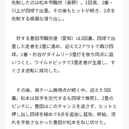
先制したのは松本市職労（長野）。1回表、2番・
川上が四球で出塁。その後もヒットが続き、2点を
先制する順調な滑り出し。
対する豊田市職労連（愛知）は2回裏、四球で出
塁した走者を2塁に進め、迎えた2アウトで再び四
球。1番・杉谷がタイムリー3塁打を放ち同点に追
いつくと、ワイルドピッチで3塁走者が生還し、す
ぐさま逆転に成功した。
その後、両チーム無得点が続く中、迎えた5回
裏。松本は投手を交代するも四球で無死1、2塁の
ピンチに。豊田はこのチャンスを逃さず、ヒットと
押し出し四球を絡めて6点を追加し猛攻。終始、流
れを手放さなかった豊田が松本をねじ伏せた。