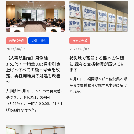
自治労全般
労働・賃金
自治労全般
2026/08/08
2026/08/07
【人事院勧告】月例給
被災地で奮闘する熊本の仲間
3.51％・一時金0.05月を引き
に 続々と支援物資が届いてい
上げ～すべての級・号俸を改
ます
定、再任用職員の処遇も改善
８月６日、福岡県本部と佐賀県本部
～
からの支援物資が熊本県本部に届け
人事院は8月7日、本年の官民較差に
られた。
基づき、月例給を15,056円
（3.51％）、一時金を0.05月引き上
げる勧告を行った。