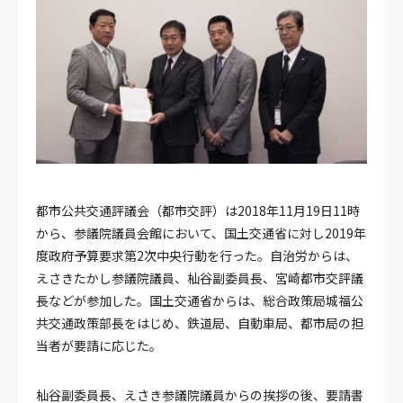
都市公共交通評議会（都市交評）は2018年11月19日11時
から、参議院議員会館において、国土交通省に対し2019年
度政府予算要求第2次中央行動を行った。自治労からは、
えさきたかし参議院議員、杣谷副委員長、宮崎都市交評議
長などが参加した。国土交通省からは、総合政策局城福公
共交通政策部長をはじめ、鉄道局、自動車局、都市局の担
当者が要請に応じた。
杣谷副委員長、えさき参議院議員からの挨拶の後、要請書