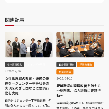
関連記事
省庁要請行動
ジェンダー平等
省庁要請行動
評議会運動
2026/07/06
現業評議会
女性管理職の教育・研修の推
2026/04/10
進を―ジェンダー平等社会の
現業職場の環境改善を訴える
実現をめざし国などに要請行
～総務省、協力議員に要請行
動を実施―
動～
自治労はジェンダー平等推進集中月
現業評議会は4月9日、総務省要請行
間の取り組みの一環として、6月に
動を実施。その後、岸まきこ議員ら