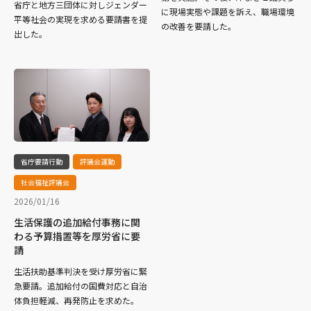
省庁と地方三団体に対しジェンダー
に現場実態や課題を訴え、職場環境
平等社会の実現を求める要請書を提
の改善を要請した。
出した。
省庁要請行動
評議会運動
社会福祉評議会
2026/01/16
生活保護の追加給付事務に関
わる予算措置等を厚労省に要
請
生活扶助基準判決を受け厚労省に緊
急要請。追加給付の国費対応と自治
体負担軽減、再発防止を求めた。