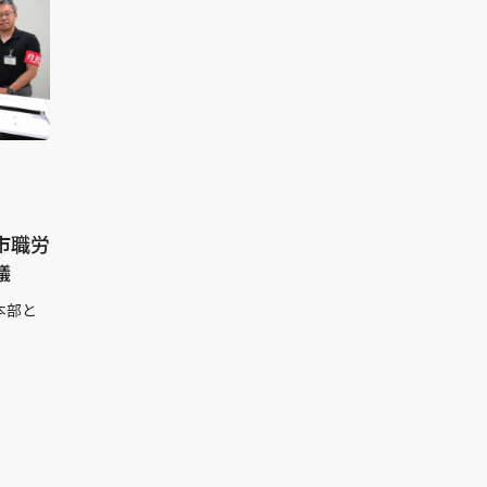
市職労
議
本部と