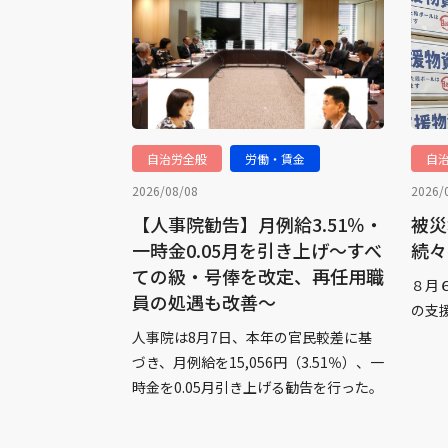
自治労全般
労働・賃金
自
2026/08/08
2026/
【人事院勧告】月例給3.51％・
被災
一時金0.05月を引き上げ～すべ
続々
ての級・号俸を改定、再任用職
８月
員の処遇も改善～
の支
人事院は8月7日、本年の官民較差に基
づき、月例給を15,056円（3.51％）、一
時金を0.05月引き上げる勧告を行った。