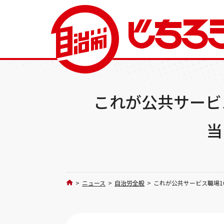
これが公共サービ
当
>
ニュース
>
自治労全般
>
これが公共サービス職場1