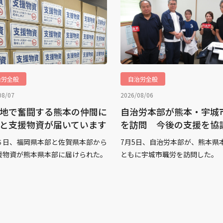
治労全般
自治労全般
08/07
2026/08/06
地で奮闘する熊本の仲間に
自治労本部が熊本・宇城
と支援物資が届いています
を訪問 今後の支援を協
６日、福岡県本部と佐賀県本部から
7月5日、自治労本部が、熊本県
援物資が熊本県本部に届けられた。
ともに宇城市職労を訪問した。