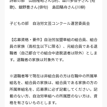
詩歌の部
山田隆昭さん(詩)、森川多佳子さん (短
歌)、舘野豊さん(俳句)
島田駱舟さん(川柳)
子どもの部
自治労文芸コンクール運営委員会
【応募資格・要件】
自治労加盟単組の組合員、組合
員の家族（高校生以下に限る）、元組合員である退
職者（自己都合での組合中途脱退者は除外）としま
す。退職者の家族は対象外です。
※退職者等で現在は非組合員の方は在職中の所属単
組名を、組合員の家族は、組合員である家族の方の
所属単組名を、応募票に必ず記載してください。記
載のない方、自治労単組への所属歴のない方は、資
格を有さないものとします。