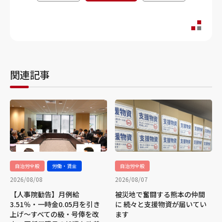
関連記事
自治労全般
労働・賃金
自治労全般
2026/08/08
2026/08/07
【人事院勧告】月例給
被災地で奮闘する熊本の仲間
3.51％・一時金0.05月を引き
に 続々と支援物資が届いてい
上げ～すべての級・号俸を改
ます