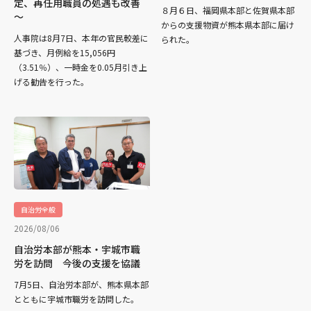
定、再任用職員の処遇も改善
８月６日、福岡県本部と佐賀県本部
～
からの支援物資が熊本県本部に届け
人事院は8月7日、本年の官民較差に
られた。
基づき、月例給を15,056円
（3.51％）、一時金を0.05月引き上
げる勧告を行った。
自治労全般
2026/08/06
自治労本部が熊本・宇城市職
労を訪問 今後の支援を協議
7月5日、自治労本部が、熊本県本部
とともに宇城市職労を訪問した。