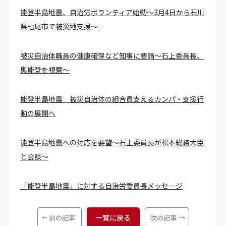
能登半島地震、自治労ボランティア始動～3月4日から石川
県七尾市で被災地支援～
被災自治体職員の健康確保など知事に要請～石上委員長、
奥能登を視察～
能登半島地震 被災自治体の組合員支えるカンパ・支援行
動の展開へ
能登半島地震への対応を要望～石上委員長が松本総務大臣
と会談～
「能登半島地震」に対する自治労委員長メッセージ
一覧に戻る
前の記事
次の記事