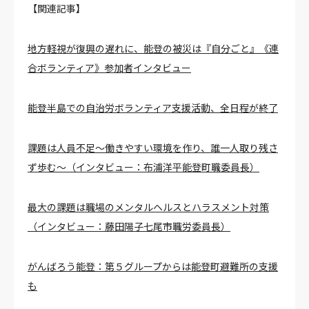
【関連記事】
地方軽視が復興の遅れに、能登の被災は『自分ごと』《連
合ボランティア》参加者インタビュー
能登半島での自治労ボランティア支援活動、全日程が終了
課題は人員不足～働きやすい環境を作り、誰一人取り残さ
ず歩む～（インタビュー：布浦洋平能登町職委員長）
最大の課題は職場のメンタルヘルスとハラスメント対策
（インタビュー：藤田陽子七尾市職労委員長）
がんばろう能登：第５グループからは能登町避難所の支援
も