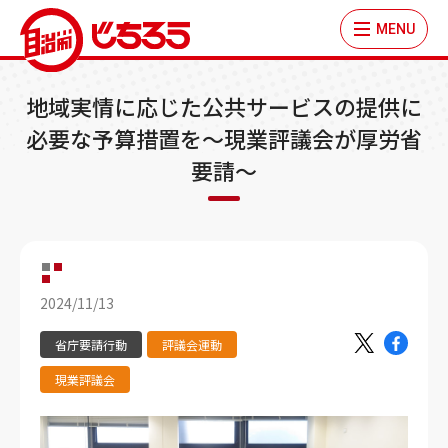
MENU
地域実情に応じた公共サービスの提供に
必要な予算措置を～現業評議会が厚労省
要請～
2024/11/13
省庁要請行動
評議会運動
現業評議会