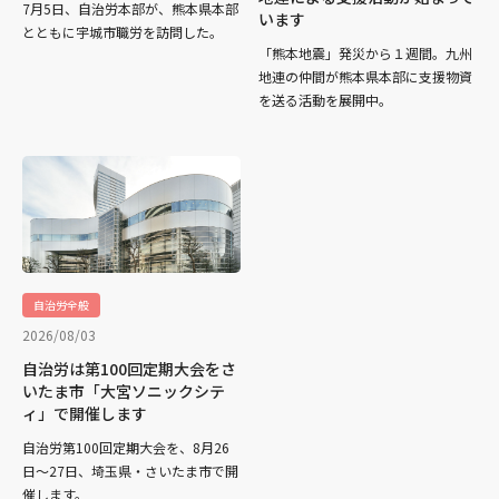
7月5日、自治労本部が、熊本県本部
います
とともに宇城市職労を訪問した。
「熊本地震」発災から１週間。九州
地連の仲間が熊本県本部に支援物資
を送る活動を展開中。
自治労全般
2026/08/03
自治労は第100回定期大会をさ
いたま市「大宮ソニックシテ
ィ」で開催します
自治労第100回定期大会を、8月26
日～27日、埼玉県・さいたま市で開
催します。