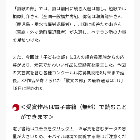
「詩歌の部」では、詩は前回に続き入選は無し。短歌では
桐原則介さん（全国一般福井労組、俳句は瀬角龍平さん
（鹿児島・垂水市職労退職者）、川柳は柳谷たかおさん
（青森・外ヶ浜町職退職者）が入選し、ベテラン勢の力量
を見せつけた。
また、今回は「子どもの部」に3人の組合員家族からの応
募があり、元気でかわいい作品に奨励賞を贈呈した。
今回
の文芸賞を含む各種コンクールは応募期間を8月末まで延
長。32作品が寄せられた「散文の部」の最終選考は11月
18日に開かれた。
＜受賞作品は電子書籍（無料）で読むこと
ができます＞
電子書籍は
コチラをクリック！
※写真を含むデータの容
量が大きいため、モバイル環境で閲覧する際はご注意くだ