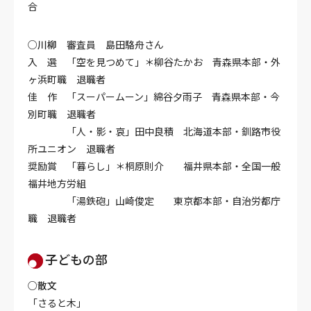
合
○川柳
審査員 島田駱舟さん
入 選 「空を見つめて」＊柳谷たかお 青森県本部・外
ヶ浜町職 退職者
佳 作 「スーパームーン」綿谷夕雨子 青森県本部・今
別町職 退職者
「人・影・哀」田中良積 北海道本部・釧路市役
所ユニオン 退職者
奨励賞 「暮らし」＊桐原則介 福井県本部・全国一般
福井地方労組
「湯鉄砲」山崎俊定 東京都本部・自治労都庁
職 退職者
子どもの部
○散文
「さると木」