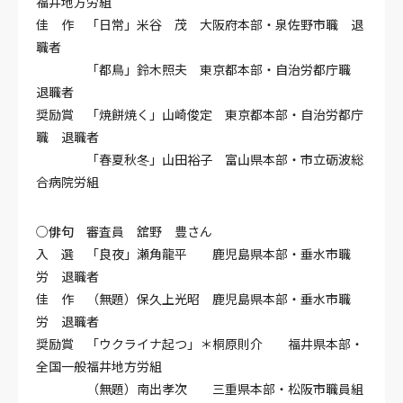
福井地方労組
佳 作 「日常」米谷 茂 大阪府本部・泉佐野市職 退
職者
「都鳥」鈴木照夫 東京都本部・自治労都庁職
退職者
奨励賞 「焼餅焼く」山崎俊定 東京都本部・自治労都庁
職 退職者
「春夏秋冬」山田裕子 富山県本部・市立砺波総
合病院労組
○俳句
審査員 舘野 豊さん
入 選 「良夜」瀬角龍平 鹿児島県本部・垂水市職
労 退職者
佳 作 （無題）保久上光昭 鹿児島県本部・垂水市職
労 退職者
奨励賞 「ウクライナ起つ」＊桐原則介 福井県本部・
全国一般福井地方労組
（無題）南出孝次 三重県本部・松阪市職員組