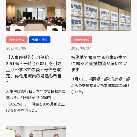
自治労全般
労働・賃金
自治労全般
2026/08/08
2026/08/07
【人事院勧告】月例給
被災地で奮闘する熊本の仲間
3.51％・一時金0.05月を引き
に 続々と支援物資が届いてい
上げ～すべての級・号俸を改
ます
定、再任用職員の処遇も改善
８月６日、福岡県本部と佐賀県本部
～
からの支援物資が熊本県本部に届け
人事院は8月7日、本年の官民較差に
られた。
基づき、月例給を15,056円
（3.51％）、一時金を0.05月引き上
げる勧告を行った。