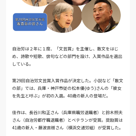
自治労は２年に１度、「文芸賞」を主催し、散文をはじ
め、詩歌や短歌、俳句などの部門を設け、入賞作品を選出
している。
第29回自治労文芸賞入賞作品が決定した。小説など「散文
の部」では、兵庫・神戸市従の松本優(ゆう)さんの「彼女
を先生と呼ぶ」が初の入選。40歳の新人の登場だ。
佳作は、長谷川和正さん（兵庫県職労退職者）と鈴木照夫
さん（自治労都庁職退職者）とベテランが受賞。奨励賞は
41歳の新人・藤波直樹さん（横浜交通労組）が受賞した。