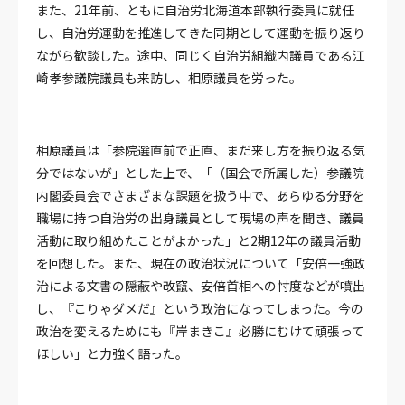
また、21年前、ともに自治労北海道本部執行委員に就任
し、自治労運動を推進してきた同期として運動を振り返り
ながら歓談した。途中、同じく自治労組織内議員である江
崎孝参議院議員も来訪し、相原議員を労った。
相原議員は「参院選直前で正直、まだ来し方を振り返る気
分ではないが」とした上で、「（国会で所属した）参議院
内閣委員会でさまざまな課題を扱う中で、あらゆる分野を
職場に持つ自治労の出身議員として現場の声を聞き、議員
活動に取り組めたことがよかった」と2期12年の議員活動
を回想した。また、現在の政治状況について「安倍一強政
治による文書の隠蔽や改竄、安倍首相への忖度などが噴出
し、『こりゃダメだ』という政治になってしまった。今の
政治を変えるためにも『岸まきこ』必勝にむけて頑張って
ほしい」と力強く語った。