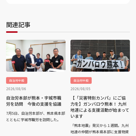
関連記事
自治労全般
自治労全般
2026/08/06
2026/08/05
自治労本部が熊本・宇城市職
【「災害特別カンパ」にご協
労を訪問 今後の支援を協議
力を】ガンバロウ熊本！ 九州
地連による支援活動が始まって
7月5日、自治労本部が、熊本県本部
います
とともに宇城市職労を訪問した。
「熊本地震」発災から１週間。九州
地連の仲間が熊本県本部に支援物資