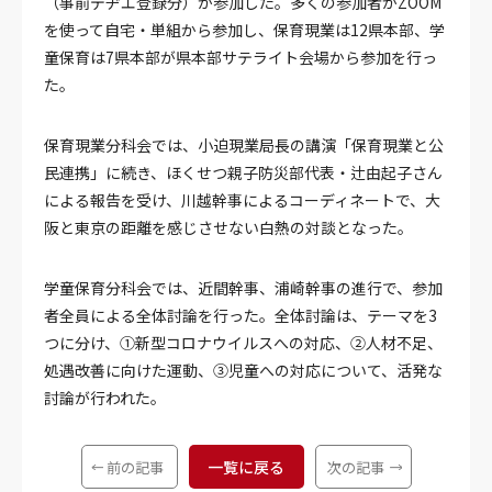
（事前デヂエ登録分）が参加した。多くの参加者がZOOM
を使って自宅・単組から参加し、保育現業は12県本部、学
童保育は7県本部が県本部サテライト会場から参加を行っ
た。
保育現業分科会では、小迫現業局長の講演「保育現業と公
民連携」に続き、ほくせつ親子防災部代表・辻由起子さん
による報告を受け、川越幹事によるコーディネートで、大
阪と東京の距離を感じさせない白熱の対談となった。
学童保育分科会では、近間幹事、浦崎幹事の進行で、参加
者全員による全体討論を行った。全体討論は、テーマを3
つに分け、①新型コロナウイルスへの対応、②人材不足、
処遇改善に向けた運動、③児童への対応について、活発な
討論が行われた。
一覧に戻る
前の記事
次の記事