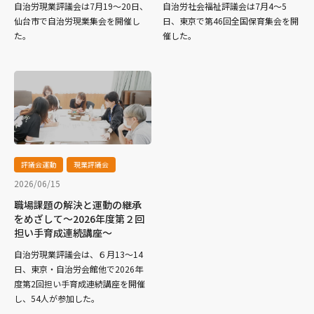
自治労現業評議会は7月19～20日、
自治労社会福祉評議会は7月4～5
仙台市で自治労現業集会を開催し
日、東京で第46回全国保育集会を開
た。
催した。
評議会運動
現業評議会
2026/06/15
職場課題の解決と運動の継承
をめざして～2026年度第２回
担い手育成連続講座～
自治労現業評議会は、６月13～14
日、東京・自治労会館他で2026年
度第2回担い手育成連続講座を開催
し、54人が参加した。