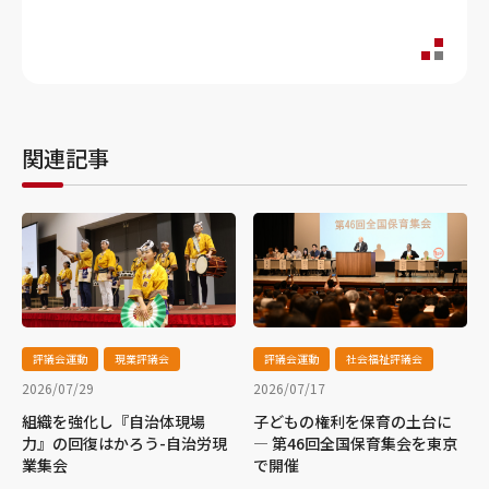
関連記事
評議会運動
現業評議会
評議会運動
社会福祉評議会
2026/07/29
2026/07/17
組織を強化し『自治体現場
子どもの権利を保育の土台に
力』の回復はかろう-自治労現
― 第46回全国保育集会を東京
業集会
で開催