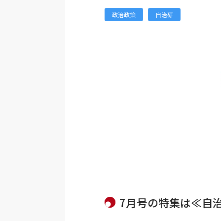
政治政策
自治研
7月号の特集は≪自