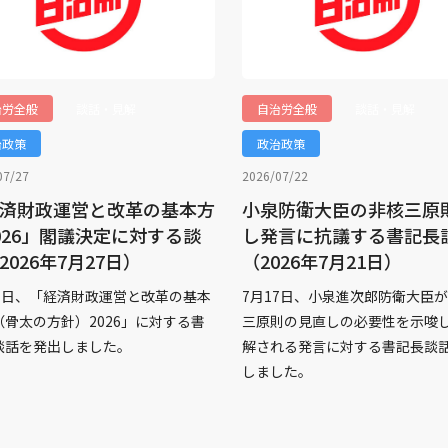
治労全般
談話・見解
自治労全般
談話・見解
治政策
政治政策
07/27
2026/07/22
済財政運営と改革の基本方
小泉防衛大臣の非核三原
026」閣議決定に対する談
し発言に抗議する書記長
2026年7月27日）
（2026年7月21日）
21日、「経済財政運営と改革の基本
7月17日、小泉進次郎防衛大臣
（骨太の方針）2026」に対する書
三原則の見直しの必要性を示唆
談話を発出しました。
解される発言に対する書記長談
しました。