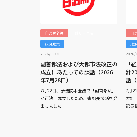
自治労全般
談話・見解
自
政治政策
政
2026/07/28
2026/
副首都法および大都市法改正の
「経
成立にあたっての談話（2026
針2
年7月28日）
話（
7月22日、参議院本会議で「副首都法」
7月
が可決、成立したため、書記長談話を発
方針
出しました
記長