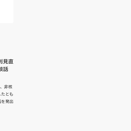
則見直
談話
が、非核
したとも
話を発出