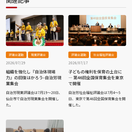
関連記事
評議会運動
現業評議会
評議会運動
社会福祉評議会
2026/07/29
2026/07/17
組織を強化し『自治体現場
子どもの権利を保育の土台に
力』の回復はかろう-自治労現
― 第46回全国保育集会を東京
業集会
で開催
自治労現業評議会は7月19～20日、
自治労社会福祉評議会は7月4～5
仙台市で自治労現業集会を開催し
日、東京で第46回全国保育集会を開
た。
催した。