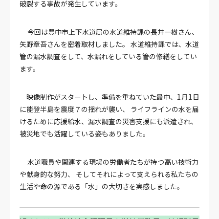
破裂する事故が発生しています。
今回は豊中市上下水道局の水道維持課の長井一樹さん、
矢野章吾さんを密着取材しました。 水道維持課では、水道
管の漏水調査をして、水漏れをしている管の修繕をしてい
ます。
1
1
映像制作がスタートし、準備を重ねていた最中、
月
日
に能登半島を震度７の揺れが襲い、 ライフラインの水を届
けるために応援給水、漏水調査の災害支援にも派遣され、
被災地でも活躍している姿もありました。
水道職員や関連する現場の労働者たちが持つ高い技術力
や献身的な努力、 そしてそれによって支えられる私たちの
生活や命の源である「水」の大切さを実感しました。