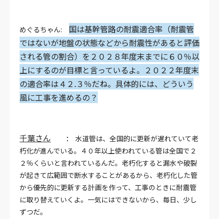
国は基幹管路の耐震適合率（耐震管
めぐるちゃん:
ではないが地盤の状態などから耐震性があると評価
される管の割合）を２０２８年度末までに６０％以
上にするのが目標と言っているよ。２０２２年度末
の適合率は４２.３％だね。具体的には、どういう
風に工事を進めるの？
千葉さん
:
水道管は、全国的に更新が遅れていて老
朽化が進んでいる。４０年以上使われている管は全国で２
２％くらいと言われているんだ。老朽化すると漏水や破裂
が起きて広範囲で断水することがあるから、老朽化した管
から優先的に更新する計画を作って、工事のときに耐震管
に取り替えていくよ。一気にはできないから、毎日、少し
ずつだ。