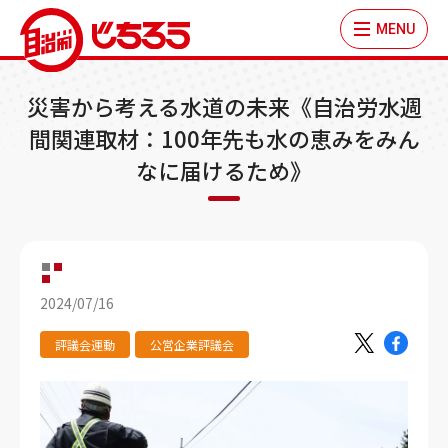
MENU
災害から考える水道の未来《自治労水週
間関連取材：100年先も水の恵みをみん
なに届けるため》
2024/07/16
評議会運動
公営企業評議会