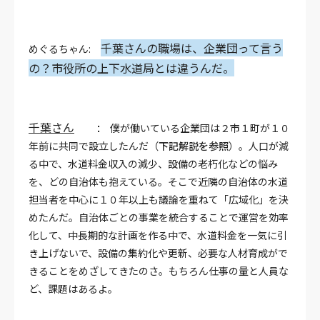
千葉さんの職場は、企業団って言う
めぐるちゃん:
の？市役所の上下水道局とは違うんだ。
千葉さん
:
僕が働いている企業団は２市１町が１０
年前に共同で設立したんだ（
下記解説を参照
）。人口が減
る中で、水道料金収入の減少、設備の老朽化などの悩み
を、どの自治体も抱えている。そこで近隣の自治体の水道
担当者を中心に１０年以上も議論を重ねて「広域化」を決
めたんだ。自治体ごとの事業を統合することで運営を効率
化して、中長期的な計画を作る中で、水道料金を一気に引
き上げないで、設備の集約化や更新、必要な人材育成がで
きることをめざしてきたのさ。もちろん仕事の量と人員な
ど、課題はあるよ。