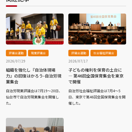
評議会運動
現業評議会
評議会運動
社会福祉評議会
2026/07/29
2026/07/17
組織を強化し『自治体現場
子どもの権利を保育の土台に
力』の回復はかろう-自治労現
― 第46回全国保育集会を東京
業集会
で開催
自治労現業評議会は7月19～20日、
自治労社会福祉評議会は7月4～5
仙台市で自治労現業集会を開催し
日、東京で第46回全国保育集会を開
た。
催した。