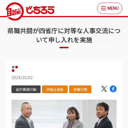
MENU
県職共闘が四省庁に対等な人事交流につ
いて申し入れを実施
2024/10/02
省庁要請行動
評議会運動
県職共闘