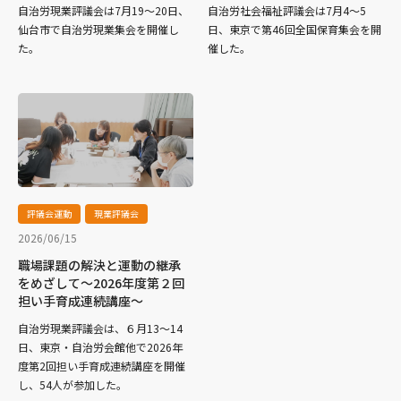
自治労現業評議会は7月19～20日、
自治労社会福祉評議会は7月4～5
仙台市で自治労現業集会を開催し
日、東京で第46回全国保育集会を開
た。
催した。
評議会運動
現業評議会
2026/06/15
職場課題の解決と運動の継承
をめざして～2026年度第２回
担い手育成連続講座～
自治労現業評議会は、６月13～14
日、東京・自治労会館他で2026年
度第2回担い手育成連続講座を開催
し、54人が参加した。