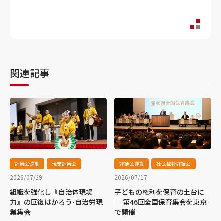
関連記事
評議会運動
現業評議会
評議会運動
社会福祉評議会
2026/07/29
2026/07/17
組織を強化し『自治体現場
子どもの権利を保育の土台に
力』の回復はかろう-自治労現
― 第46回全国保育集会を東京
業集会
で開催