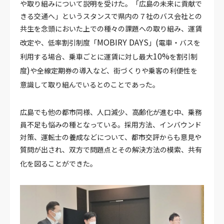
や取り組みについて説明を受けた。「広島の未来に貢献で
きる交通へ」というスタンスで県内の７社のバス会社との
共生を念頭においた上での種々の課題への取り組み、運賃
MOBIRY DAYS
(
改定や、低率割引制度「
」
電車・バスを
10%
利用する場合、乗車ごとに運賃に対し最大
を割引制
)
度
や全線定期券の導入など、街づくりや乗客の利便性を
意識して取り組んでいるとのことであった。
広島でも他の都市同様、人口減少、高齢化が進む中、乗務
員不足も悩みの種となっている。採用方法、インバウンド
対策、運転士の養成などについて、都市交評からも意見や
質問が出され、双方で問題点とその解決方法の模索、共有
化を図ることができた。