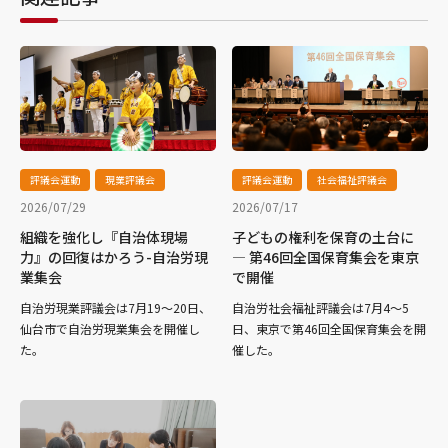
評議会運動
現業評議会
評議会運動
社会福祉評議会
2026/07/29
2026/07/17
組織を強化し『自治体現場
子どもの権利を保育の土台に
力』の回復はかろう-自治労現
― 第46回全国保育集会を東京
業集会
で開催
自治労現業評議会は7月19～20日、
自治労社会福祉評議会は7月4～5
仙台市で自治労現業集会を開催し
日、東京で第46回全国保育集会を開
た。
催した。