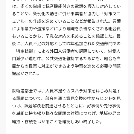
は、多くの単組で録音機能付きの電話を導入し対応してい
ることや、条例化の動きに併せ事業者と協力し「対策マニ
ュアル」の作成を進めていることなどが報告された。言葉
による暴力や盗撮などにより離職を余儀なくされる組合員
もいることから、早急な対応を求めることを確認した。最
後に、人員不足の対応として昨年追加された交通部門での
「特定技能」による外国人労働者の課題について、労働人
口減少が進む中、公共交通を維持するためにも、組合も当
局からの提案に対応ができるよう学習を進める必要の問題
提起がされた。
鉄軌道部会では、人員不足やカスハラ対策をはじめ共通す
る課題について、部会を通じ意見交換の中からヒントを見
つけ、課題解決を前進させるとともに、好事例や先行事例
を単組に持ち帰り様々な問題の対策につなげ、地域の足の
維持・存続をはかることを確認しあい終了した。