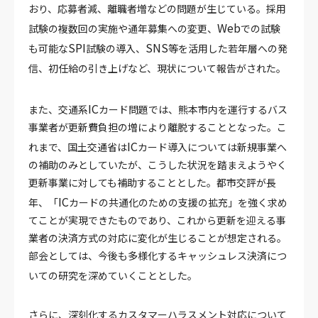
おり、応募者減、離職者増などの問題が生じている。採用
Web
試験の複数回の実施や通年募集への変更、
での試験
SPI
SNS
も可能な
試験の導入、
等を活用した若年層への発
信、初任給の引き上げなど、現状について報告がされた。
IC
また、交通系
カード問題では、熊本市内を運行するバス
事業者が更新費負担の増により離脱することとなった。こ
IC
れまで、国土交通省は
カード導入については新規事業へ
の補助のみとしていたが、こうした状況を踏まえようやく
更新事業に対しても補助することとした。都市交評が長
IC
年、「
カードの共通化のための支援の拡充」を強く求め
てことが実現できたものであり、これから更新を迎える事
業者の決済方式の対応に変化が生じることが想定される。
部会としては、今後も多様化するキャッシュレス決済につ
いての研究を深めていくこととした。
さらに、深刻化するカスタマーハラスメント対応について