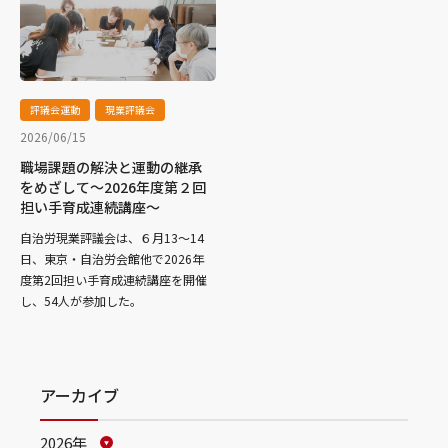
評議会運動
現業評議会
2026/06/15
職場課題の解決と運動の継承
をめざして～2026年度第２回
担い手育成連続講座～
自治労現業評議会は、６月13～14
日、東京・自治労会館他で2026年
度第2回担い手育成連続講座を開催
し、54人が参加した。
アーカイブ
2026年