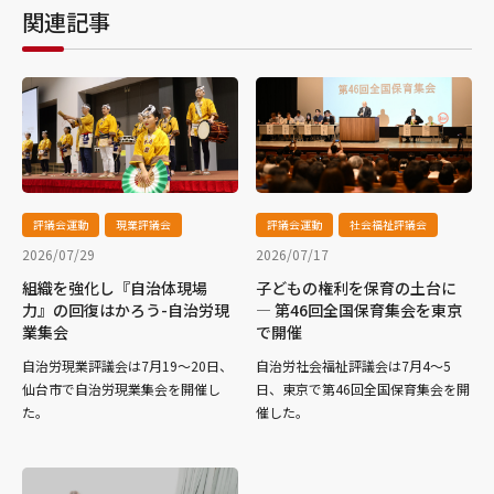
関連記事
評議会運動
現業評議会
評議会運動
社会福祉評議会
2026/07/29
2026/07/17
組織を強化し『自治体現場
子どもの権利を保育の土台に
力』の回復はかろう-自治労現
― 第46回全国保育集会を東京
業集会
で開催
自治労現業評議会は7月19～20日、
自治労社会福祉評議会は7月4～5
仙台市で自治労現業集会を開催し
日、東京で第46回全国保育集会を開
た。
催した。