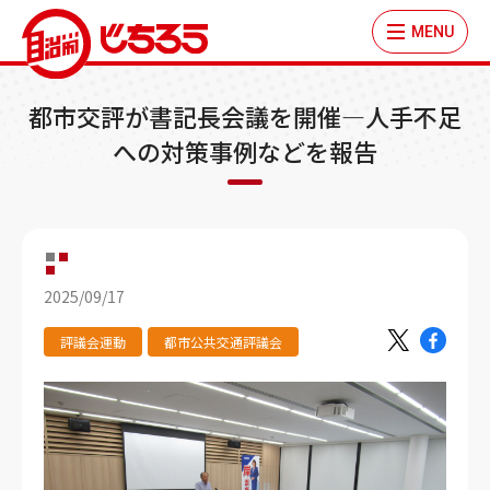
MENU
都市交評が書記長会議を開催―人手不足
への対策事例などを報告
2025/09/17
評議会運動
都市公共交通評議会