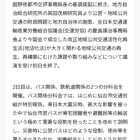
庭野修都市交評事務局長の基調提起に続き、地方自
治総合研究所の其田茂樹研究員より公営・地域公共
交通の財政問題と地方自治体の施策、全日本交通運
輸産業労働組合協議会(交運労協) の慶島譲治事務局
長より今国会で成立した改正地域公共交通活性化再
生法(地活化法)が大きく関わる地域公共交通の再
生、再構築にむけた課題や取り組みなどについて講
演を受け初日を終了。
2日目は、バス関係、鉄軌道関係の2つの分科会を
開催。バス関係分科会では、はじめに仙台市交通労
組が特別報告。東日本大震災時、甚大な影響を被っ
た中で仙台市営バスが帰宅困難者や避難民等の輸送
という極めて重要な役割を担ったことを改めて説明
し、災害時に公営バスはどのような役割、使命等を
果たすべきなのか、労働組合としてどのような対応