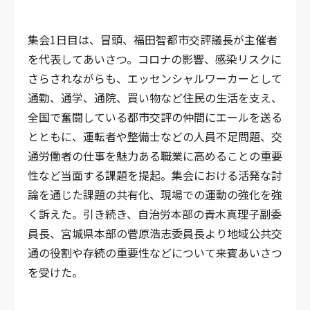
集会1日目は、冒頭、福田智都市交評議長が主催者
を代表してあいさつ。コロナの影響、感染リスクに
さらされながらも、エッセンシャルワーカーとして
通勤、通学、通院、買い物など住民の生活を支え、
全国で奮闘している都市交評の仲間にエールを送る
とともに、運転者や整備士などの人員不足問題、交
通労働者の仕事を魅力ある職業に高めることの重要
性など当面する課題を提起。集会における活発な討
論を通じた課題の共有化、現場での運動の強化を強
く訴えた。引き続き、自治労本部の青木真理子副委
員長、宮城県本部の菅原浩志委員長より地域公共交
通の役割や存続の重要性などについて来賓あいさつ
を受けた。