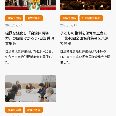
評議会運動
現業評議会
評議会運動
社会福祉評議会
2026/07/29
2026/07/17
組織を強化し『自治体現場
子どもの権利を保育の土台に
力』の回復はかろう-自治労現
― 第46回全国保育集会を東京
業集会
で開催
自治労現業評議会は7月19～20日、
自治労社会福祉評議会は7月4～5
仙台市で自治労現業集会を開催し
日、東京で第46回全国保育集会を開
た。
催した。
評議会運動
現業評議会