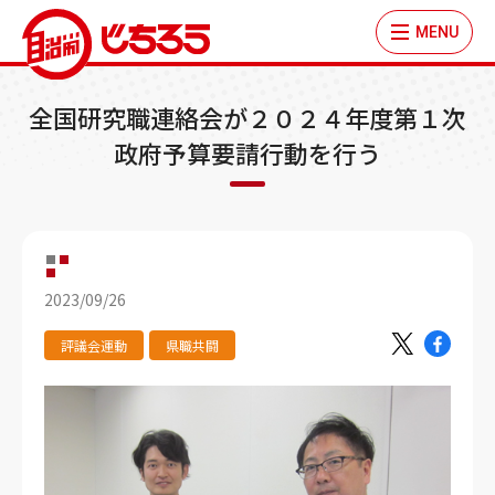
MENU
全国研究職連絡会が２０２４年度第１次
政府予算要請行動を行う
2023/09/26
評議会運動
県職共闘