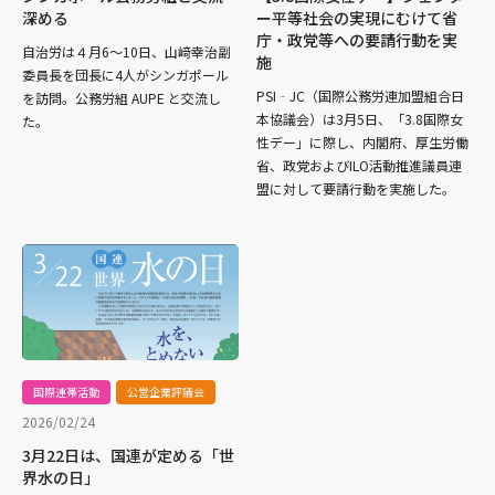
深める
ー平等社会の実現にむけて省
庁・政党等への要請行動を実
自治労は４月6〜10日、山﨑幸治副
施
委員長を団長に4人がシンガポール
PSI‐JC（国際公務労連加盟組合日
を訪問。公務労組 AUPE と交流し
本協議会）は3月5日、「3.8国際女
た。
性デー」に際し、内閣府、厚生労働
省、政党およびILO活動推進議員連
盟に対して要請行動を実施した。
国際連帯活動
公営企業評議会
2026/02/24
3月22日は、国連が定める「世
界水の日」