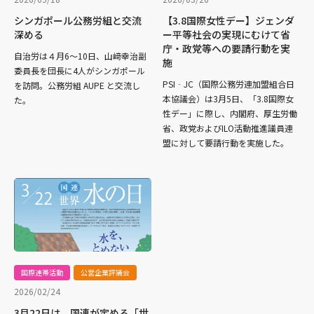
シンガポール公務労組と交流
【3.8国際女性デー】ジェンダ
深める
ー平等社会の実現にむけて省
庁・政党等への要請行動を実
自治労は４月6〜10日、山﨑幸治副
施
委員長を団長に4人がシンガポール
PSI‐JC（国際公務労連加盟組合日
を訪問。公務労組 AUPE と交流し
本協議会）は3月5日、「3.8国際女
た。
性デー」に際し、内閣府、厚生労働
省、政党およびILO活動推進議員連
盟に対して要請行動を実施した。
国際連帯活動
公営企業評議会
2026/02/24
3月22日は、国連が定める「世