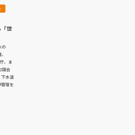
会
る「世
水の
道、
省庁、ま
力国会
・下水道
源管理を