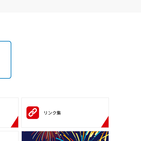
）
リンク集