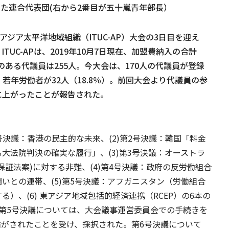
加した連合代表団(右から2番目が五十嵐青年部長）
アジア太平洋地域組織（ITUC-AP）大会の3日目を迎え
UC-APは、2019年10月7日現在、加盟費納入の合計
で資格のある代議員は255人。今大会は、170人の代議員が登録
）、若年労働者が32人（18.8％）。前回大会より代議員の参
に上がったことが報告された。
1号決議：香港の民主的な未来、(2)第2号決議：韓国「料金
大法院判決の確実な履行」、(3)第3号決議：オーストラ
保証法案)に対する非難、(4)第4号決議：政府の反労働組合
いとの連帯、(5)第5号決議：アフガニスタン（労働組合
）、(6) 東アジア地域包括的経済連携（RCEP）の6本の
第5号決議については、大会議事運営委員会での手続きを
論がされたことを受け、採択された。第6号決議について