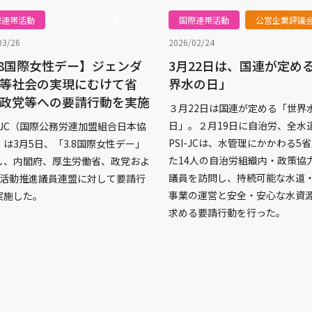
際連帯活動
ジェンダー平等
国際連帯活動
公営企業評議
03/26
2026/02/24
.8国際女性デー】ジェンダ
3月22日は、国連が定め
等社会の実現にむけて省
界水の日」
政党等への要請行動を実施
３月22日は国連が定める「世界
日」。２月19日に自治労、全水
I‐JC（国際公務労連加盟組合日本協
PSI-JCは、水管理にかかわる5
は3月5日、「3.8国際女性デー」
た14人の自治労組織内・政策協
し、内閣府、厚生労働省、政党およ
議員を訪問し、持続可能な水道
LO活動推進議員連盟に対して要請行
事業の運営と安全・安心な水資
実施した。
求める要請行動を行った。