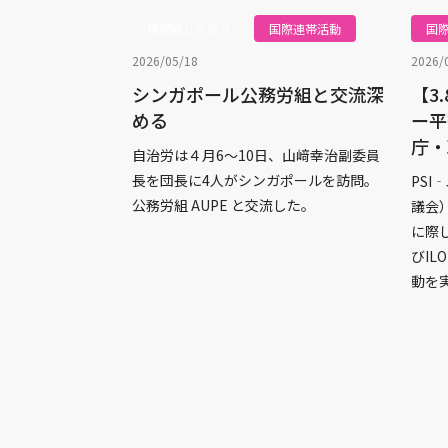
機関紙じちろう
国際連帯活動
国
2026/05/18
2026/
シンガポール公務労組と交流深
【3
める
ー平
庁・
自治労は４月6〜10日、山﨑幸治副委員
長を団長に4人がシンガポールを訪問。
PS
公務労組 AUPE と交流した。
議会）
に際
びI
動を