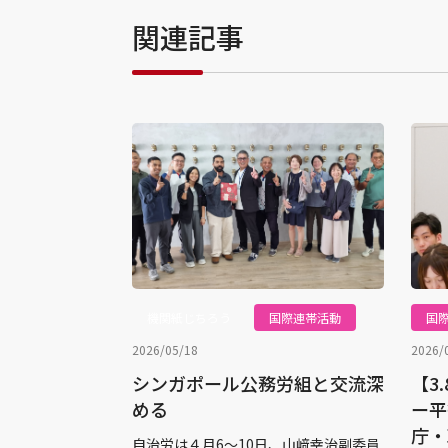
関連記事
機関紙じちろう
国際連帯活動
国
2026/05/18
2026/
シンガポール公務労組と交流深
【3
める
ー平
庁・
自治労は４月6〜10日、山﨑幸治副委員