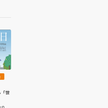
会
る「世
水の