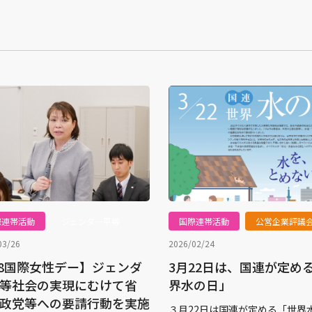
際連帯活動
ジェンダー平等
国際連帯活動
公営企業評議
03/26
2026/02/24
.8国際女性デー】ジェンダ
3月22日は、国連が定め
等社会の実現にむけて省
界水の日」
政党等への要請行動を実施
３月22日は国連が定める「世界