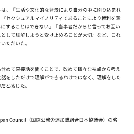
らは、『生活や文化的な背景により自分の中に刷り込まれ
』『セクシュアルマイノリティであることにより権利を奪
いにすることはできない』『当事者だからと言ってお互い
人として理解しようと受け止めることが大切』など、これ
をいただいた。
も含めて直接話を聞くことで、改めて様々な視点から考え
度話をしただけで理解ができるわけではなく、理解をした
切だと感じた。
tional Japan Council（国際公務労連加盟組合日本協議会）の略