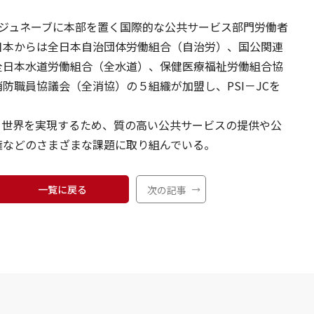
・ジュネーブに本部を置く国際的な公共サービス部門労働者
日本からは全日本自治団体労働組合（自治労）、国公関連
全日本水道労働組合（全水道）、保健医療福祉労働組合協
防職員協議会（全消協）の５組織が加盟し、PSI－JCを
る世界を実現するため、質の高い公共サービスの提供や公
権などのさまざまな課題に取り組んでいる。
一覧に戻る
次の記事