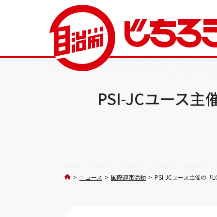
PSI-JCユー
>
ニュース
>
国際連帯活動
>
PSI-JCユース主催の