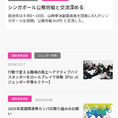
シンガポール公務労組と交流深める
自治労は４月6〜10日、山﨑幸治副委員長を団長に4人がシン
ガポールを訪問。公務労組 AUPE と交流した。
国際連帯活動
ジェンダー平等
2024/12/17
行動で変える職場の風土～アクティブバイ
スタンダーをロールプレイで体験【PSI-JC
ジェンダー平等セミナー】
国際連帯活動
2024/10/08
2025年度国際連帯カンパの取り組みのお願
い