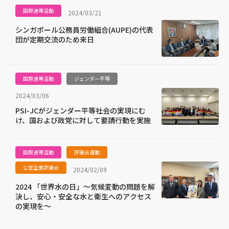
国際連帯活動
2024/03/21
シンガポール公務員労働組合(AUPE)の代表
団が定期交流のため来日
国際連帯活動
ジェンダー平等
2024/03/06
PSI-JCがジェンダー平等社会の実現にむ
け、国および政党に対して要請行動を実施
国際連帯活動
評議会運動
公営企業評議会
2024/02/09
2024 「世界水の日」～気候変動の問題を解
決し、安心・安全な水と衛生へのアクセス
の実現を～