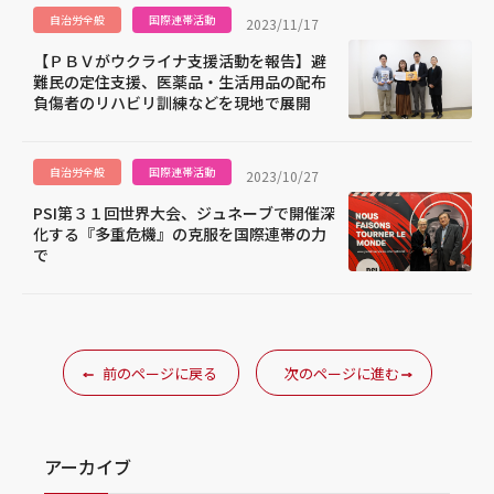
自治労全般
国際連帯活動
2023/11/17
【ＰＢＶがウクライナ支援活動を報告】避
難民の定住支援、医薬品・生活用品の配布
負傷者のリハビリ訓練などを現地で展開
自治労全般
国際連帯活動
2023/10/27
PSI第３１回世界大会、ジュネーブで開催深
化する『多重危機』の克服を国際連帯の力
で
前のページに戻る
次のページに進む
アーカイブ