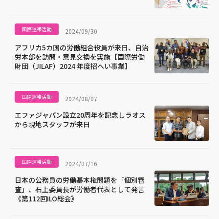
国際連帯活動
2024/09/30
アフリカ5カ国の労働組合役員が来日、自治
労本部を訪問・意見交換を実施【国際労働
財団（JILAF）2024 年度招へい事業】
国際連帯活動
2024/08/07
エファジャパン設立20周年を記念しラオス
から現地スタッフが来日
国際連帯活動
2024/07/16
日本の公務員の労働基本権問題を「個別審
査」、石上委員長が労働者代表として発言
《第112回ILO総会》