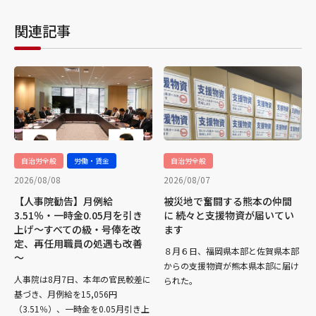
関連記事
自治労全般
労働・賃金
自治労全般
2026/08/08
2026/08/07
【人事院勧告】月例給
被災地で奮闘する熊本の仲間
3.51％・一時金0.05月を引き
に 続々と支援物資が届いてい
上げ～すべての級・号俸を改
ます
定、再任用職員の処遇も改善
８月６日、福岡県本部と佐賀県本部
～
からの支援物資が熊本県本部に届け
人事院は8月7日、本年の官民較差に
られた。
基づき、月例給を15,056円
（3.51％）、一時金を0.05月引き上