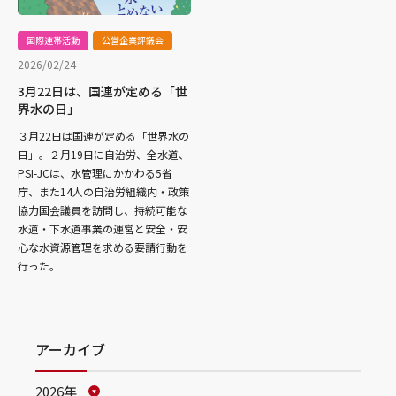
国際連帯活動
公営企業評議会
2026/02/24
3月22日は、国連が定める「世
界水の日」
３月22日は国連が定める「世界水の
日」。２月19日に自治労、全水道、
PSI-JCは、水管理にかかわる5省
庁、また14人の自治労組織内・政策
協力国会議員を訪問し、持続可能な
水道・下水道事業の運営と安全・安
心な水資源管理を求める要請行動を
行った。
アーカイブ
2026年