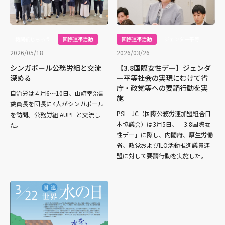
機関紙じちろう
国際連帯活動
国際連帯活動
ジェンダー平等
2026/05/18
2026/03/26
シンガポール公務労組と交流
【3.8国際女性デー】ジェンダ
深める
ー平等社会の実現にむけて省
庁・政党等への要請行動を実
自治労は４月6〜10日、山﨑幸治副
施
委員長を団長に4人がシンガポール
PSI‐JC（国際公務労連加盟組合日
を訪問。公務労組 AUPE と交流し
本協議会）は3月5日、「3.8国際女
た。
性デー」に際し、内閣府、厚生労働
省、政党およびILO活動推進議員連
盟に対して要請行動を実施した。