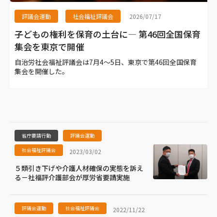
評議会運動
社会福祉評議会
2026/07/17
子どもの権利を保育の土台に― 第46回全国保育
集会を東京で開催
自治労社会福祉評議会は7月4～5日、東京で第46回全国保育
集会を開催した。
省庁要請行動
評議会運動
社会福祉評議会
2023/03/02
５類引き下げや介護人材確保の実態を訴え
る－社福評介護部会が厚労省要請実施
評議会運動
社会福祉評議会
2022/11/22