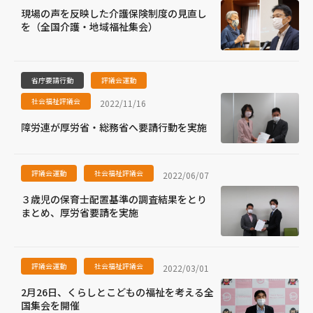
現場の声を反映した介護保険制度の見直し
を（全国介護・地域福祉集会）
省庁要請行動
評議会運動
社会福祉評議会
2022/11/16
障労連が厚労省・総務省へ要請行動を実施
評議会運動
社会福祉評議会
2022/06/07
３歳児の保育士配置基準の調査結果をとり
まとめ、厚労省要請を実施
評議会運動
社会福祉評議会
2022/03/01
2月26日、くらしとこどもの福祉を考える全
国集会を開催