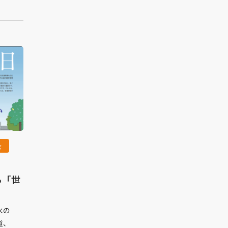
会
る「世
水の
道、