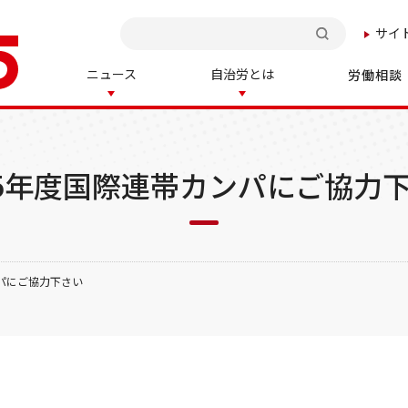
サイ
検索
ニュース
自治労とは
労働相談
15年度国際連帯カンパにご協力
ンパにご協力下さい