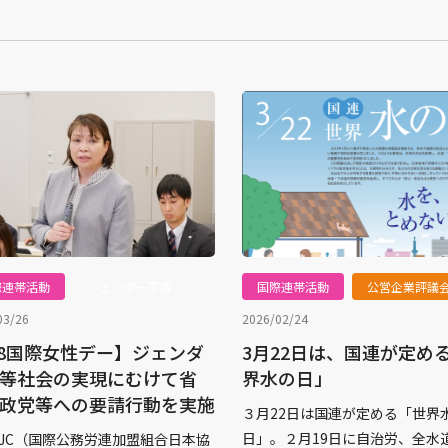
際連帯活動
ジェンダー平等
国際連帯活動
公営企業評議
03/26
2026/02/24
.8国際女性デー】ジェンダ
3月22日は、国連が定め
等社会の実現にむけて省
界水の日」
政党等への要請行動を実施
３月22日は国連が定める「世界
日」。２月19日に自治労、全水
I‐JC（国際公務労連加盟組合日本協