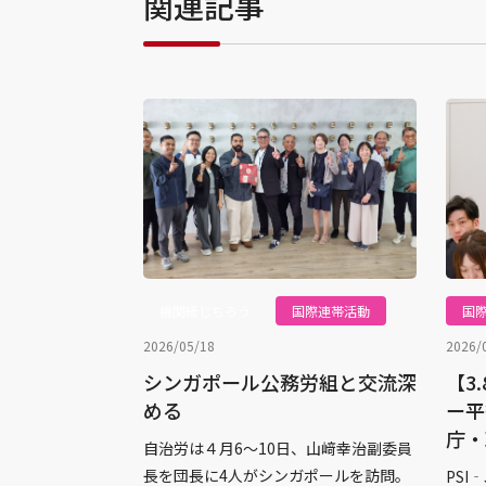
関連記事
機関紙じちろう
国際連帯活動
国
2026/05/18
2026/
シンガポール公務労組と交流深
【3
める
ー平
庁・
自治労は４月6〜10日、山﨑幸治副委員
長を団長に4人がシンガポールを訪問。
PS