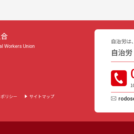
組合
自治労は
pal Workers Union
自治労
1
ーポリシー
サイトマップ
rodoso