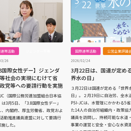
際連帯活動
ジェンダー平等
国際連帯活動
公営企業評議
03/26
2026/02/24
.8国際女性デー】ジェンダ
3月22日は、国連が定め
等社会の実現にむけて省
界水の日」
政党等への要請行動を実施
３月22日は国連が定める「世界
日」。２月19日に自治労、全水
I‐JC（国際公務労連加盟組合日本協
PSI-JCは、水管理にかかわる5
は3月5日、「3.8国際女性デー」
た14人の自治労組織内・政策協
し、内閣府、厚生労働省、政党およ
議員を訪問し、持続可能な水道
LO活動推進議員連盟に対して要請行
事業の運営と安全・安心な水資
実施した。