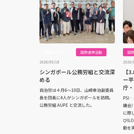
機関紙じちろう
国際連帯活動
国
2026/05/18
2026/
シンガポール公務労組と交流深
【3
める
ー平
庁・
自治労は４月6〜10日、山﨑幸治副委員
長を団長に4人がシンガポールを訪問。
PS
公務労組 AUPE と交流した。
議会）
に際
びI
動を