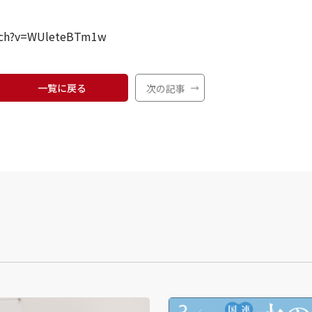
tch?v=WUleteBTm1w
一覧に戻る
次の記事