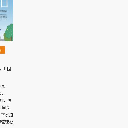
会
る「世
水の
道、
省庁、ま
力国会
・下水道
源管理を