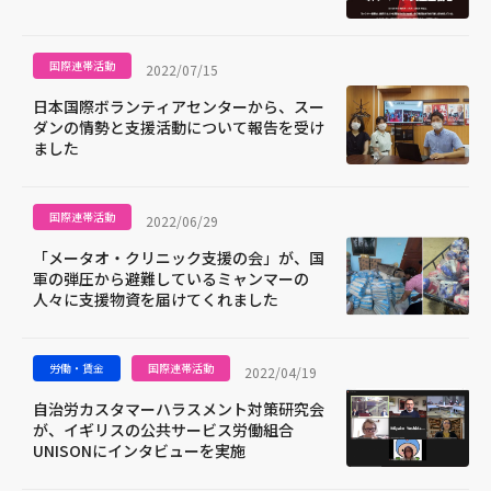
国際連帯活動
2022/07/15
日本国際ボランティアセンターから、スー
ダンの情勢と支援活動について報告を受け
ました
国際連帯活動
2022/06/29
「メータオ・クリニック支援の会」が、国
軍の弾圧から避難しているミャンマーの
人々に支援物資を届けてくれました
労働・賃金
国際連帯活動
2022/04/19
自治労カスタマーハラスメント対策研究会
が、イギリスの公共サービス労働組合
UNISONにインタビューを実施