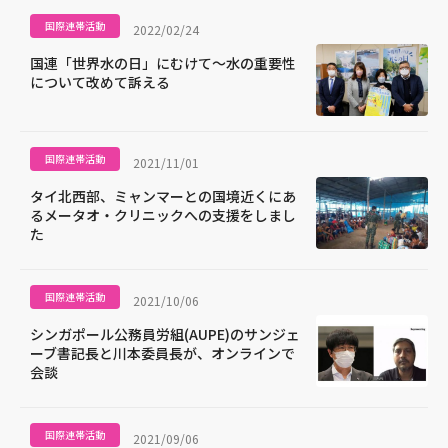
国際連帯活動
2022/02/24
国連「世界水の日」にむけて～水の重要性
について改めて訴える
国際連帯活動
2021/11/01
タイ北西部、ミャンマーとの国境近くにあ
るメータオ・クリニックへの支援をしまし
た
国際連帯活動
2021/10/06
シンガポール公務員労組(AUPE)のサンジェ
ーブ書記長と川本委員長が、オンラインで
会談
国際連帯活動
2021/09/06