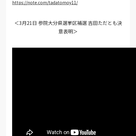
https://note.com/tadatomoy11/
＜3月21日 参院大分県選挙区補選 吉田ただとも決
意表明＞