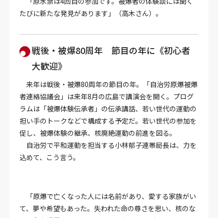
「原水禁は4回目の参加です。被爆者の体験談には聞く
たびに新たな発見があります」（高木さん）。
戦後・被爆80周年 節目の年に《初心者
大歓迎》
来年は戦後・被爆80周年の節目の年。「自治労原爆被爆
者連絡協議会」は来年8月の広島で講演会を開く。プログ
ラムは「被爆体験伝承者」の伝承講話、若い世代の運動の
担い手のトークなどで構成する予定だ。若い世代の参加を
促し、被爆体験の継承、核廃絶運動の前進を図る。
自治労で平和運動を担当する小林郁子連帯局長は、力を
込めて、こう言う。
「原爆で亡くなった人には名前があり、愛する家族がい
て、夢や希望もあった。失われた命の尊さを思い、核のな