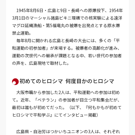
1945年8月6日・広島と9日・長崎への原爆投下、1954年
3月1日のマーシャル諸島ビキニ環礁での核実験による遠洋
マグロ延縄漁船・第5福竜丸の被爆を出発点とする原水爆
禁止運動。
毎年8月に開かれる広島と長崎の大会には、多くの「平
和運動の初参加者」が来場する。被爆者の高齢化が進み、
運動の次世代への継承が課題となる中、若い世代の参加者
の声を、広島現地で取材した。
初めてのヒロシマ 何度目かのヒロシマ
大阪市職から参加した2人は、平和運動への参加は初め
て。近年、「ベテラン」の参加者が目立つ平和集会だが、
最初は誰もが初めてだった。（以下、『何もかもが初めて
ヒロシマで平和学ぶ』にてインタビュー掲載）
広島県・自治労はつかいちユニオンの3人は、それぞれ