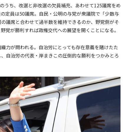
のうち、改選と非改選の欠員補充、あわせて
125
議席をめ
表の定員は
50
議席。自民・公明の与党が衆議院で「少数与
選の議席と合わせて過半数を維持できるのか、野党側がそ
、野党が勝利すれば政権交代への展望を開くことになる。
織力が問われる。自治労にとっても存在意義を賭けたた
し、自治労の代表・岸まきこの圧倒的な勝利をつかみとろ