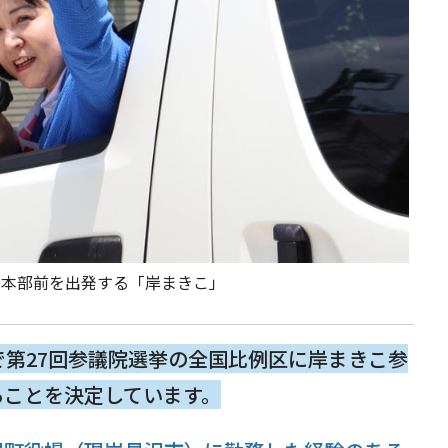
労本部前を出発する「岸まきこ」
で第27回参議院選挙の全国比例区に岸まきこ参
ることを決定しています。