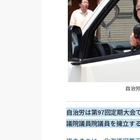
自治
自治労は第97回定期大会
議院議員院議員を擁立す