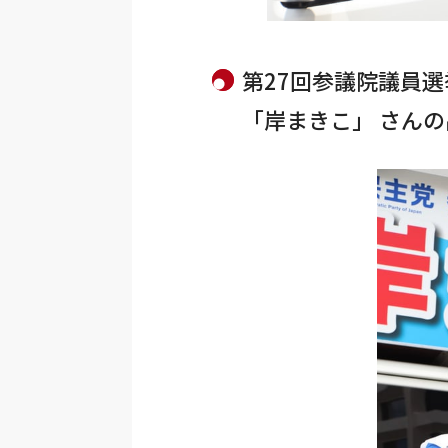
第27回参議院議員
「岸まきこ」 さん