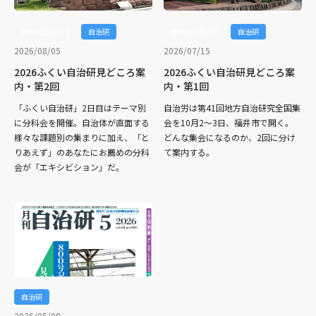
機関紙じちろう
自治研
機関紙じちろう
自治研
2026/08/05
2026/07/15
2026ふくい自治研見どころ案
2026ふくい自治研見どころ案
内・第2回
内・第1回
「ふくい自治研」2日目はテーマ別
自治労は第41回地方自治研究全国集
に分科会を開催。自治体が直面する
会を10月2～3日、福井市で開く。
様々な課題別の集まりに加え、「と
どんな集会になるのか、2回に分け
りあえず」のあなたにお薦めの分科
て案内する。
会が「エキシビション」だ。
自治研
2026/05/08