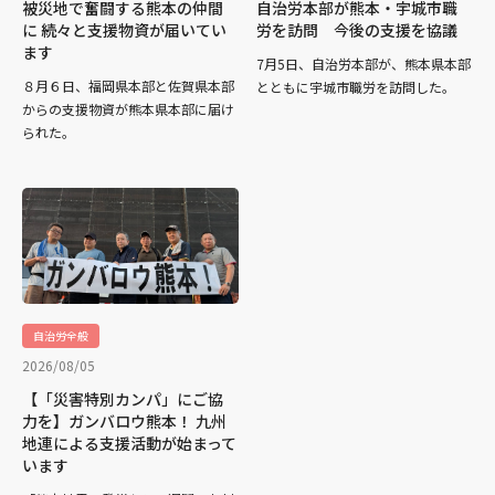
被災地で奮闘する熊本の仲間
自治労本部が熊本・宇城市職
に 続々と支援物資が届いてい
労を訪問 今後の支援を協議
ます
7月5日、自治労本部が、熊本県本部
８月６日、福岡県本部と佐賀県本部
とともに宇城市職労を訪問した。
からの支援物資が熊本県本部に届け
られた。
自治労全般
2026/08/05
【「災害特別カンパ」にご協
力を】ガンバロウ熊本！ 九州
地連による支援活動が始まって
います