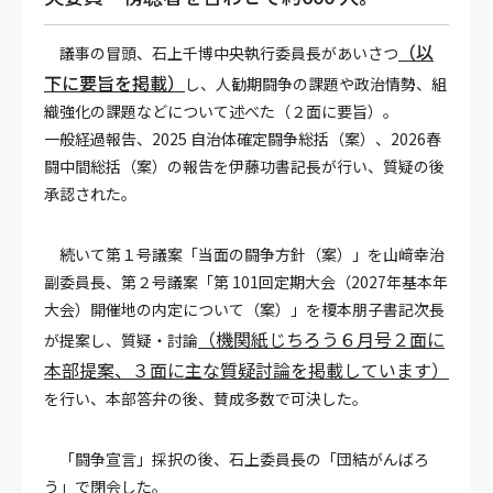
（以
議事の冒頭、石上千博中央執行委員長があいさつ
下に要旨を掲載）
し、人勧期闘争の課題や政治情勢、組
織強化の課題などについて述べた（２面に要旨）。
一般経過報告、2025 自治体確定闘争総括（案）、2026春
闘中間総括（案）の報告を伊藤功書記長が行い、質疑の後
承認された。
続いて第１号議案「当面の闘争方針（案）」を山﨑幸治
副委員長、第２号議案「第 101回定期大会（2027年基本年
大会）開催地の内定について（案）」を榎本朋子書記次長
（機関紙じちろう６月号２面に
が提案し、質疑・討論
本部提案、３面に主な質疑討論を掲載しています）
を行い、本部答弁の後、賛成多数で可決した。
「闘争宣言」採択の後、石上委員長の「団結がんばろ
う」で閉会した。