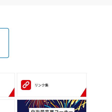
）
リンク集