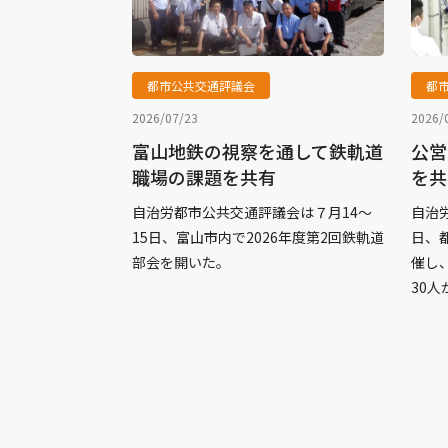
都市公共交通評議会
都
2026/07/23
2026/
富山地鉄の視察を通して鉄軌道
公営
職場の課題を共有
を共
自治労都市公共交通評議会は７月14～
自治
15日、富山市内で2026年度第2回鉄軌道
日、
部会を開いた。
催し
30