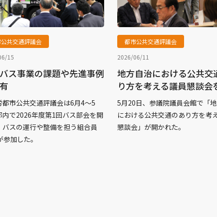
市公共交通評議会
都市公共交通評議会
06/15
2026/06/11
バス事業の課題や先進事例
地方自治における公共交
有
り方を考える議員懇談会
労都市公共交通評議会は6月4～5
5月20日、参議院議員会館で「
都内で2026年度第1回バス部会を開
における公共交通のあり方を考
、バスの運行や整備を担う組合員
懇談会」が開かれた。
人が参加した。