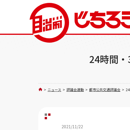
24時間
>
ニュース
>
評議会運動
>
都市公共交通評議会
>
2
2021/11/22