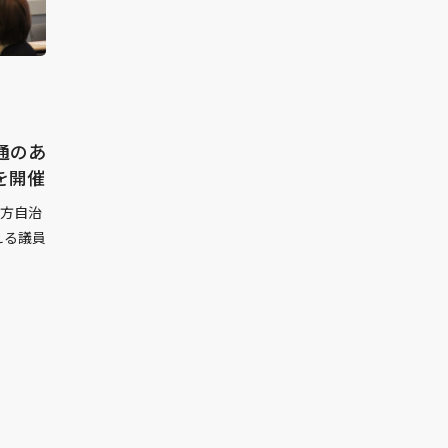
通のあ
を開催
地方自治
える議員