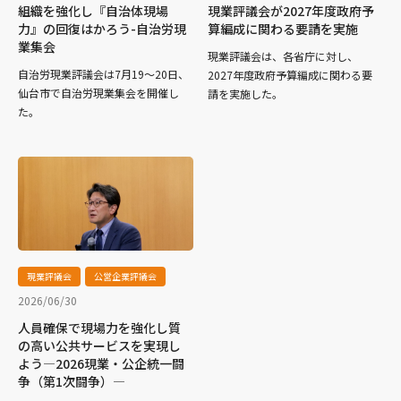
組織を強化し『自治体現場
現業評議会が2027年度政府予
力』の回復はかろう-自治労現
算編成に関わる要請を実施
業集会
現業評議会は、各省庁に対し、
自治労現業評議会は7月19～20日、
2027年度政府予算編成に関わる要
仙台市で自治労現業集会を開催し
請を実施した。
た。
現業評議会
公営企業評議会
2026/06/30
人員確保で現場力を強化し質
の高い公共サービスを実現し
よう―2026現業・公企統一闘
争（第1次闘争）―